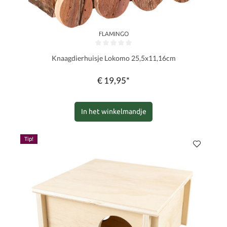
FLAMINGO
Gemiddelde waardering van 0 van 5 sterren
Knaagdierhuisje Lokomo 25,5x11,16cm
€ 19,95*
In het winkelmandje
Tip!