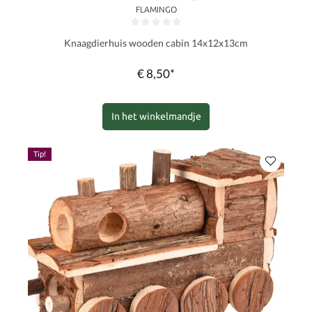
FLAMINGO
Gemiddelde waardering van 0 van 5 sterren
Knaagdierhuis wooden cabin 14x12x13cm
€ 8,50*
In het winkelmandje
Tip!