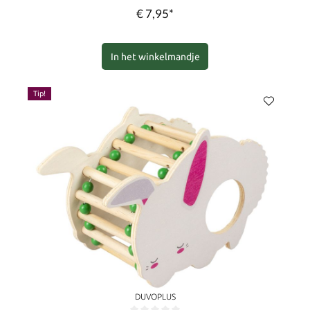
€ 7,95*
In het winkelmandje
Tip!
DUVOPLUS