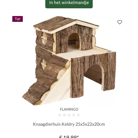
In het winkelmandje
Tip!
FLAMINGO
Gemiddelde waardering van 0 van 5 sterren
Knaagdierhuis Keldry 25x5x22x20cm
€ 19,99*