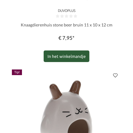
DUVOPLUS
Gemiddelde waardering van 0 van 5 sterren
Knaagdierenhuis stone beer bruin 11 x 10 x 12 cm
€ 7,95*
In het winkelmandje
Tip!