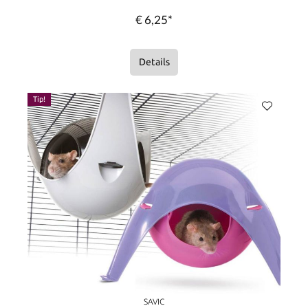
€ 6,25*
Details
Tip!
SAVIC