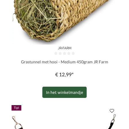
JR-FARM
Gemiddelde waardering van 0 van 5 sterren
Grastunnel met hooi - Medium 450gram JR Farm
€ 12,99*
In het winkelmandje
Tip!