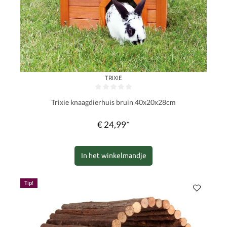
TRIXIE
Gemiddelde waardering van 0 van 5 sterren
Trixie knaagdierhuis bruin 40x20x28cm
€ 24,99*
In het winkelmandje
Tip!