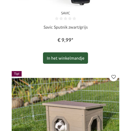
SAVIC
Gemiddelde waardering van 0 van 5 sterren
Savic Sputnik zwart/grijs
€ 9,99*
In het winkelmandje
Tip!