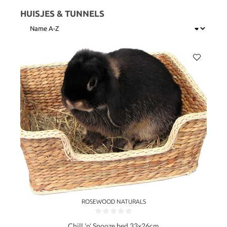
HUISJES & TUNNELS
ROSEWOOD NATURALS
Gemiddelde waardering van 0 van 5 sterren
Chill 'n' Snooze bed 33x26cm