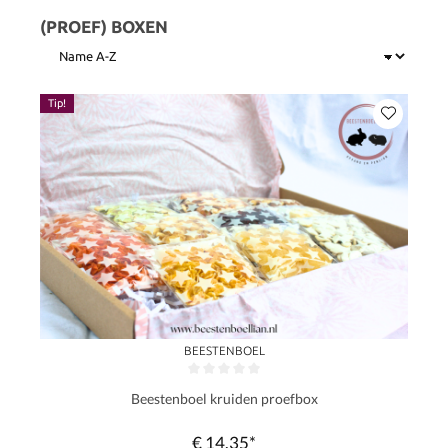
(PROEF) BOXEN
Tip!
BEESTENBOEL
Gemiddelde waardering van 0 van 5 sterren
Beestenboel kruiden proefbox
€ 14,35*