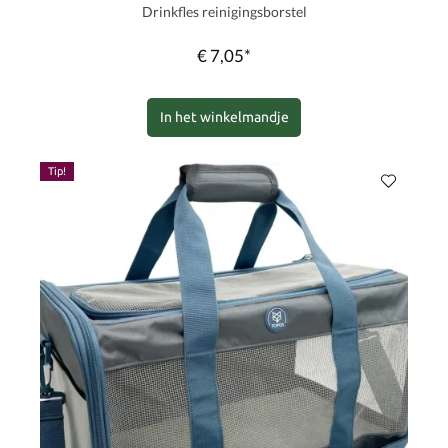
Drinkfles reinigingsborstel
€ 7,05*
In het winkelmandje
Tip!