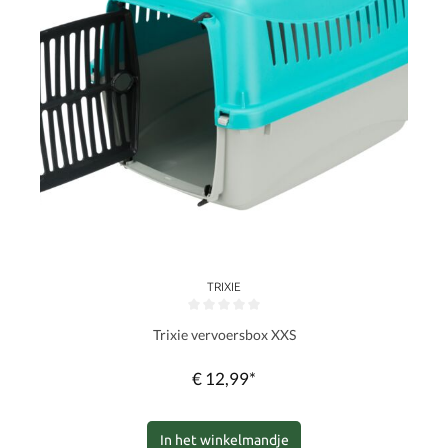
TRIXIE
Gemiddelde waardering van 0 van 5 sterren
Trixie vervoersbox XXS
€ 12,99*
In het winkelmandje